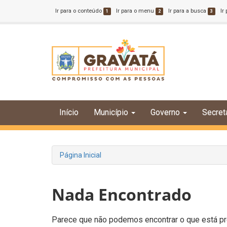
Ir para o conteúdo
Ir para o menu
Ir para a busca
Ir
1
2
3
Início
Município
Governo
Secret
Página Inicial
Nada Encontrado
Parece que não podemos encontrar o que está pro