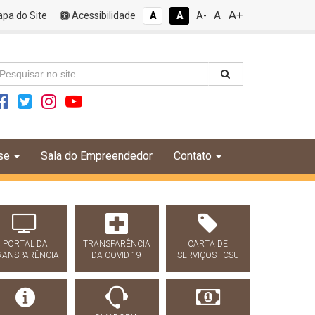
A+
A
pa do Site
Acessibilidade
A
A
A-
se
Sala do Empreendedor
Contato
PORTAL DA
TRANSPARÊNCIA
CARTA DE
RANSPARÊNCIA
DA COVID-19
SERVIÇOS - CSU