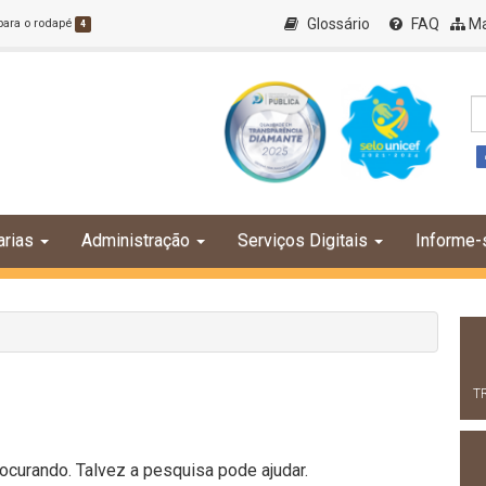
Glossário
FAQ
Ma
 para o rodapé
4
arias
Administração
Serviços Digitais
Informe-
T
curando. Talvez a pesquisa pode ajudar.