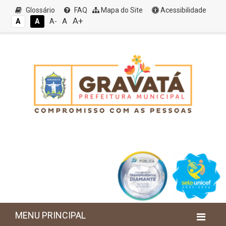
Glossário
FAQ
Mapa do Site
Acessibilidade
A+
A
A
A
A-
MENU PRINCIPAL