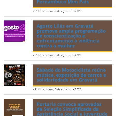
Pernambuco Meu País
Publicado em: 5 de agosto de 2026
Agosto Lilás em Gravatá
promove ampla programação
de conscientização e
enfrentamento à violência
contra a mulher
Publicado em: 5 de agosto de 2026
Sábado do Motociclista reúne
música, exposição de carros e
solidariedade em Gravatá
Publicado em: 5 de agosto de 2026
Portaria convoca aprovados
da Seleção Simplificada da
Assistência Social e Juventude