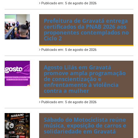
Publicado em: 5 de agosto de 2026
Prefeitura de Gravatá entrega
certificados da PNAB 2026 aos
proponentes contemplados no
Ciclo 2
Publicado em: 5 de agosto de 2026
Agosto Lilás em Gravatá
promove ampla programação
de conscientização e
enfrentamento à violência
contra a mulher
Publicado em: 5 de agosto de 2026
Sábado do Motociclista reúne
música, exposição de carros e
solidariedade em Gravatá