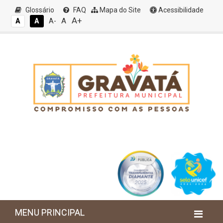
Glossário
FAQ
Mapa do Site
Acessibilidade
A+
A
A
A
A-
MENU PRINCIPAL