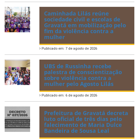
Caminhada Lilás reúne
sociedade civil e escolas de
Gravatá em mobilização pelo
fim da violência contra a
mulher
Publicado em: 7 de agosto de 2026
UBS de Russinha recebe
palestra de conscientização
sobre violência contra a
mulher pelo Agosto Lilás
Publicado em: 6 de agosto de 2026
Prefeitura de Gravatá decreta
luto oficial de três dias pelo
falecimento de Maria Dulce
Bandeira de Sousa Leal