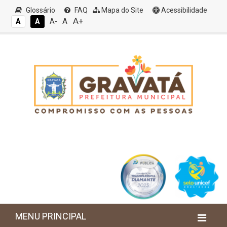
Glossário
FAQ
Mapa do Site
Acessibilidade
A+
A
A
A
A-
MENU PRINCIPAL