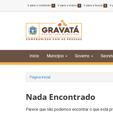
Ir para o conteúdo
Ir para o menu
Ir para a busca
Ir
1
2
3
Início
Município
Governo
Secret
Página Inicial
Nada Encontrado
Parece que não podemos encontrar o que está pro