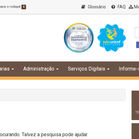
Glossário
FAQ
Ma
 para o rodapé
4
arias
Administração
Serviços Digitais
Informe-
T
curando. Talvez a pesquisa pode ajudar.