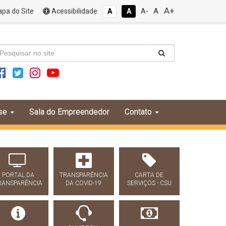
A+
A
pa do Site
Acessibilidade
A
A
A-
se
Sala do Empreendedor
Contato
PORTAL DA
TRANSPARÊNCIA
CARTA DE
RANSPARÊNCIA
DA COVID-19
SERVIÇOS - CSU