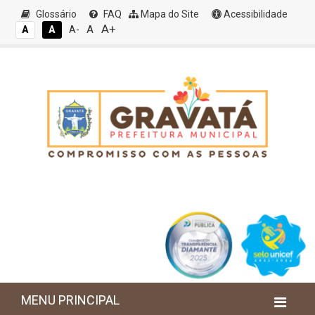
Glossário
FAQ
Mapa do Site
Acessibilidade
A+
A
A
A
A-
MENU PRINCIPAL