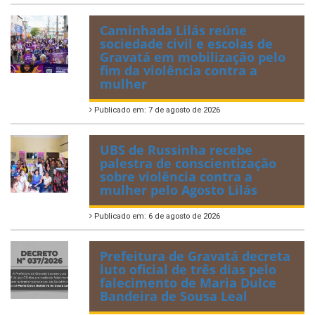
Caminhada Lilás reúne
sociedade civil e escolas de
Gravatá em mobilização pelo
fim da violência contra a
mulher
Publicado em: 7 de agosto de 2026
UBS de Russinha recebe
palestra de conscientização
sobre violência contra a
mulher pelo Agosto Lilás
Publicado em: 6 de agosto de 2026
Prefeitura de Gravatá decreta
luto oficial de três dias pelo
falecimento de Maria Dulce
Bandeira de Sousa Leal