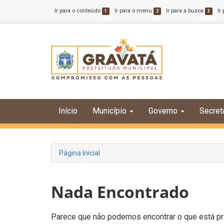
Ir para o conteúdo
Ir para o menu
Ir para a busca
Ir
1
2
3
Início
Município
Governo
Secret
Página Inicial
Nada Encontrado
Parece que não podemos encontrar o que está pro