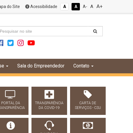
A+
A
pa do Site
Acessibilidade
A
A
A-
se
Sala do Empreendedor
Contato
PORTAL DA
TRANSPARÊNCIA
CARTA DE
RANSPARÊNCIA
DA COVID-19
SERVIÇOS - CSU