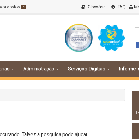
Glossário
FAQ
Ma
 para o rodapé
4
arias
Administração
Serviços Digitais
Informe-
T
curando. Talvez a pesquisa pode ajudar.