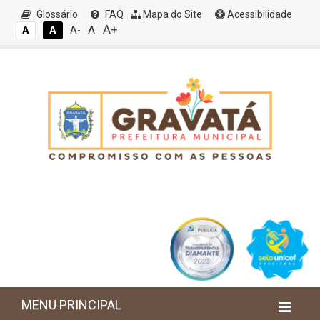
Glossário
FAQ
Mapa do Site
Acessibilidade
A+
A
A
A
A-
MENU PRINCIPAL