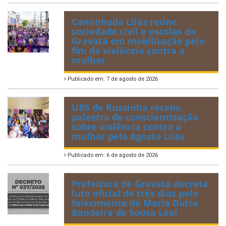
Caminhada Lilás reúne
sociedade civil e escolas de
Gravatá em mobilização pelo
fim da violência contra a
mulher
Publicado em: 7 de agosto de 2026
UBS de Russinha recebe
palestra de conscientização
sobre violência contra a
mulher pelo Agosto Lilás
Publicado em: 6 de agosto de 2026
Prefeitura de Gravatá decreta
luto oficial de três dias pelo
falecimento de Maria Dulce
Bandeira de Sousa Leal