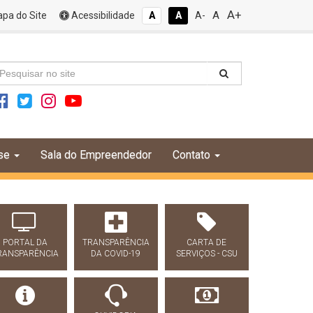
A+
A
pa do Site
Acessibilidade
A
A
A-
se
Sala do Empreendedor
Contato
PORTAL DA
TRANSPARÊNCIA
CARTA DE
RANSPARÊNCIA
DA COVID-19
SERVIÇOS - CSU