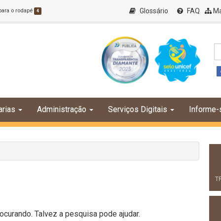
Glossário
FAQ
Ma
 para o rodapé
4
arias
Administração
Serviços Digitais
Informe-
T
curando. Talvez a pesquisa pode ajudar.