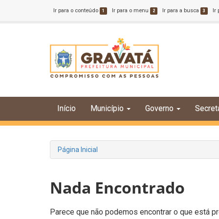
Ir para o conteúdo
Ir para o menu
Ir para a busca
Ir
1
2
3
Início
Município
Governo
Secret
Página Inicial
Nada Encontrado
Parece que não podemos encontrar o que está pro