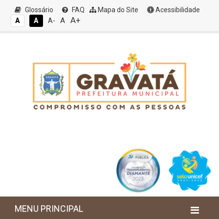
Glossário
FAQ
Mapa do Site
Acessibilidade
A+
A
A
A
A-
MENU PRINCIPAL