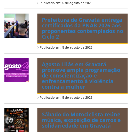
Publicado em: 5 de agosto de 2026
Prefeitura de Gravatá entrega
certificados da PNAB 2026 aos
proponentes contemplados no
Ciclo 2
Publicado em: 5 de agosto de 2026
Agosto Lilás em Gravatá
promove ampla programação
de conscientização e
enfrentamento à violência
contra a mulher
Publicado em: 5 de agosto de 2026
Sábado do Motociclista reúne
música, exposição de carros e
solidariedade em Gravatá