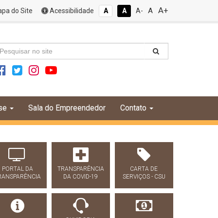
A+
A
pa do Site
Acessibilidade
A
A
A-
se
Sala do Empreendedor
Contato
PORTAL DA
TRANSPARÊNCIA
CARTA DE
RANSPARÊNCIA
DA COVID-19
SERVIÇOS - CSU