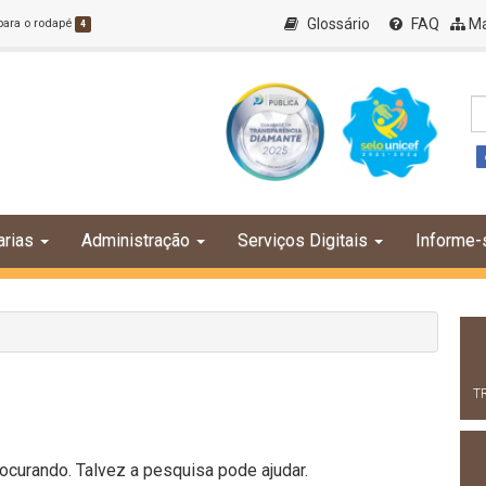
Glossário
FAQ
Ma
 para o rodapé
4
arias
Administração
Serviços Digitais
Informe-
T
curando. Talvez a pesquisa pode ajudar.