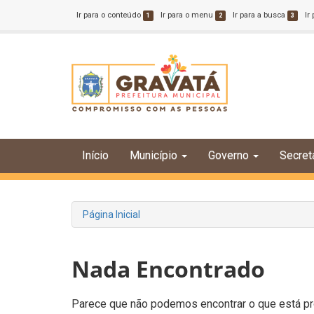
Ir para o conteúdo
Ir para o menu
Ir para a busca
Ir
1
2
3
Início
Município
Governo
Secret
Página Inicial
Nada Encontrado
Parece que não podemos encontrar o que está pro