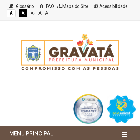
Glossário
FAQ
Mapa do Site
Acessibilidade
A+
A
A
A
A-
MENU PRINCIPAL