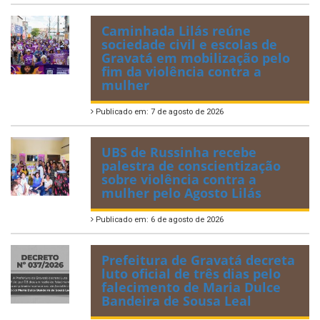
Caminhada Lilás reúne
sociedade civil e escolas de
Gravatá em mobilização pelo
fim da violência contra a
mulher
Publicado em: 7 de agosto de 2026
UBS de Russinha recebe
palestra de conscientização
sobre violência contra a
mulher pelo Agosto Lilás
Publicado em: 6 de agosto de 2026
Prefeitura de Gravatá decreta
luto oficial de três dias pelo
falecimento de Maria Dulce
Bandeira de Sousa Leal