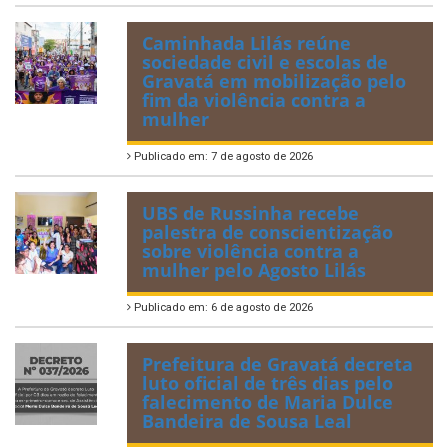
Caminhada Lilás reúne
sociedade civil e escolas de
Gravatá em mobilização pelo
fim da violência contra a
mulher
Publicado em: 7 de agosto de 2026
UBS de Russinha recebe
palestra de conscientização
sobre violência contra a
mulher pelo Agosto Lilás
Publicado em: 6 de agosto de 2026
Prefeitura de Gravatá decreta
luto oficial de três dias pelo
falecimento de Maria Dulce
Bandeira de Sousa Leal