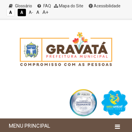
Glossário
FAQ
Mapa do Site
Acessibilidade
A+
A
A
A
A-
MENU PRINCIPAL