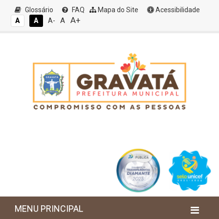
Glossário
FAQ
Mapa do Site
Acessibilidade
A+
A
A
A
A-
MENU PRINCIPAL