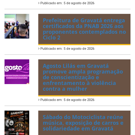
Publicado em: 5 de agosto de 2026
Prefeitura de Gravatá entrega
certificados da PNAB 2026 aos
proponentes contemplados no
Ciclo 2
Publicado em: 5 de agosto de 2026
Agosto Lilás em Gravatá
promove ampla programação
de conscientização e
enfrentamento à violência
contra a mulher
Publicado em: 5 de agosto de 2026
Sábado do Motociclista reúne
música, exposição de carros e
solidariedade em Gravatá