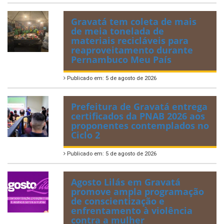
Gravatá tem coleta de mais
de meia tonelada de
materiais recicláveis para
reaproveitamento durante
Pernambuco Meu País
Publicado em: 5 de agosto de 2026
Prefeitura de Gravatá entrega
certificados da PNAB 2026 aos
proponentes contemplados no
Ciclo 2
Publicado em: 5 de agosto de 2026
Agosto Lilás em Gravatá
promove ampla programação
de conscientização e
enfrentamento à violência
contra a mulher