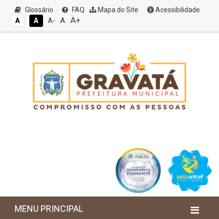
Glossário
FAQ
Mapa do Site
Acessibilidade
A+
A
A
A
A-
MENU PRINCIPAL