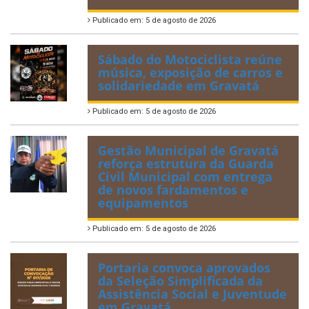
Publicado em: 5 de agosto de 2026
Sábado do Motociclista reúne
música, exposição de carros e
solidariedade em Gravatá
Publicado em: 5 de agosto de 2026
Gestão Municipal de Gravatá
reforça estrutura da Guarda
Civil Municipal com entrega
de novos fardamentos e
equipamentos
Publicado em: 5 de agosto de 2026
Portaria convoca aprovados
da Seleção Simplificada da
Assistência Social e Juventude
em Gravatá