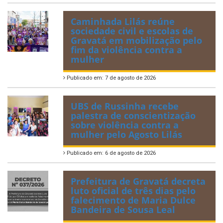
Caminhada Lilás reúne
sociedade civil e escolas de
Gravatá em mobilização pelo
fim da violência contra a
mulher
Publicado em: 7 de agosto de 2026
UBS de Russinha recebe
palestra de conscientização
sobre violência contra a
mulher pelo Agosto Lilás
Publicado em: 6 de agosto de 2026
Prefeitura de Gravatá decreta
luto oficial de três dias pelo
falecimento de Maria Dulce
Bandeira de Sousa Leal