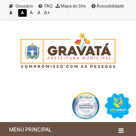
Glossário
FAQ
Mapa do Site
Acessibilidade
A+
A
A
A
A-
MENU PRINCIPAL