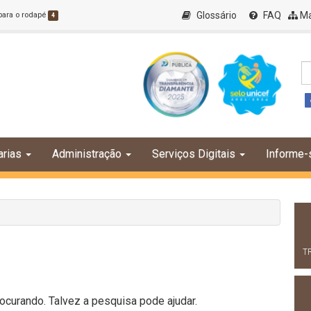
Glossário
FAQ
Ma
 para o rodapé
4
arias
Administração
Serviços Digitais
Informe-
T
curando. Talvez a pesquisa pode ajudar.