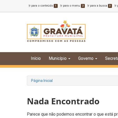
Ir para o conteúdo
Ir para o menu
Ir para a busca
Ir
1
2
3
Início
Município
Governo
Secret
Página Inicial
Nada Encontrado
Parece que não podemos encontrar o que está pro