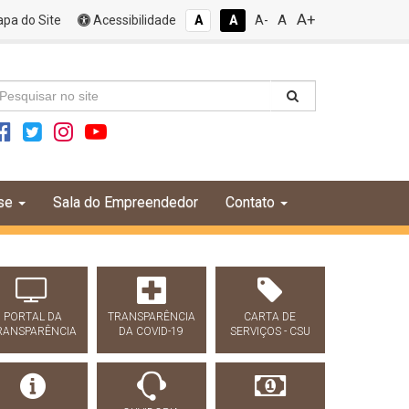
A+
A
pa do Site
Acessibilidade
A
A
A-
se
Sala do Empreendedor
Contato
PORTAL DA
TRANSPARÊNCIA
CARTA DE
RANSPARÊNCIA
DA COVID-19
SERVIÇOS - CSU