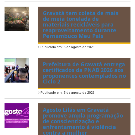
Gravatá tem coleta de mais
de meia tonelada de
materiais recicláveis para
reaproveitamento durante
Pernambuco Meu País
Publicado em: 5 de agosto de 2026
Prefeitura de Gravatá entrega
certificados da PNAB 2026 aos
proponentes contemplados no
Ciclo 2
Publicado em: 5 de agosto de 2026
Agosto Lilás em Gravatá
promove ampla programação
de conscientização e
enfrentamento à violência
contra a mulher