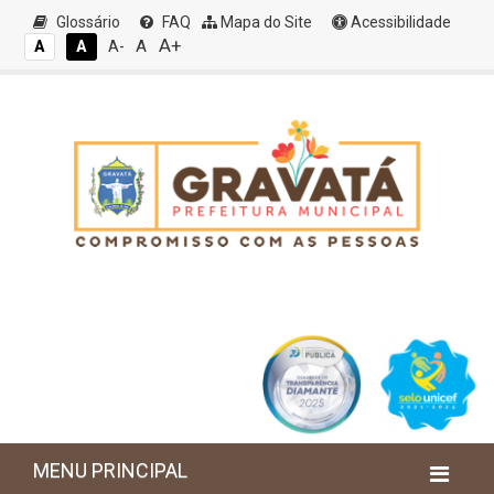
Glossário
FAQ
Mapa do Site
Acessibilidade
A+
A
A
A
A-
MENU PRINCIPAL