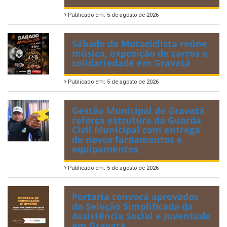
Publicado em: 5 de agosto de 2026
Sábado do Motociclista reúne
música, exposição de carros e
solidariedade em Gravatá
Publicado em: 5 de agosto de 2026
Gestão Municipal de Gravatá
reforça estrutura da Guarda
Civil Municipal com entrega
de novos fardamentos e
equipamentos
Publicado em: 5 de agosto de 2026
Portaria convoca aprovados
da Seleção Simplificada da
Assistência Social e Juventude
em Gravatá