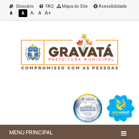
Glossário
FAQ
Mapa do Site
Acessibilidade
A+
A
A
A
A-
MENU PRINCIPAL