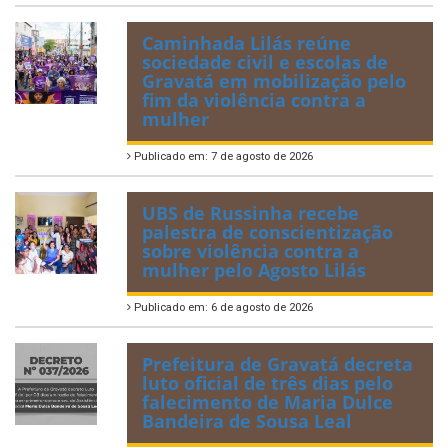
Caminhada Lilás reúne
sociedade civil e escolas de
Gravatá em mobilização pelo
fim da violência contra a
mulher
Publicado em: 7 de agosto de 2026
UBS de Russinha recebe
palestra de conscientização
sobre violência contra a
mulher pelo Agosto Lilás
Publicado em: 6 de agosto de 2026
Prefeitura de Gravatá decreta
luto oficial de três dias pelo
falecimento de Maria Dulce
Bandeira de Sousa Leal