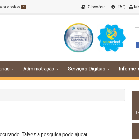
Glossário
FAQ
Ma
 para o rodapé
4
arias
Administração
Serviços Digitais
Informe-
T
curando. Talvez a pesquisa pode ajudar.