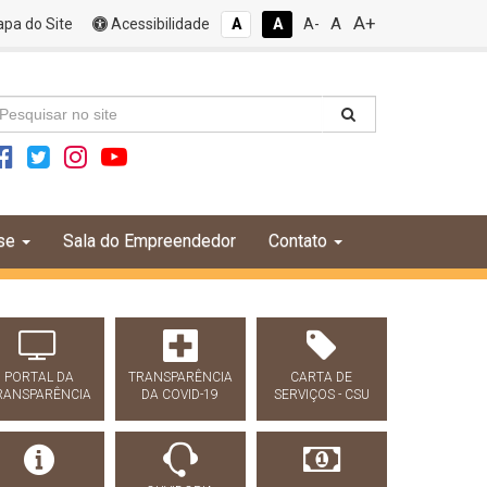
A+
A
pa do Site
Acessibilidade
A
A
A-
se
Sala do Empreendedor
Contato
PORTAL DA
TRANSPARÊNCIA
CARTA DE
RANSPARÊNCIA
DA COVID-19
SERVIÇOS - CSU