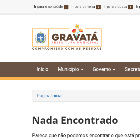
Ir para o conteúdo
Ir para o menu
Ir para a busca
Ir
1
2
3
Início
Município
Governo
Secret
Página Inicial
Nada Encontrado
Parece que não podemos encontrar o que está pro