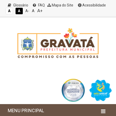
Glossário
FAQ
Mapa do Site
Acessibilidade
A+
A
A
A
A-
MENU PRINCIPAL