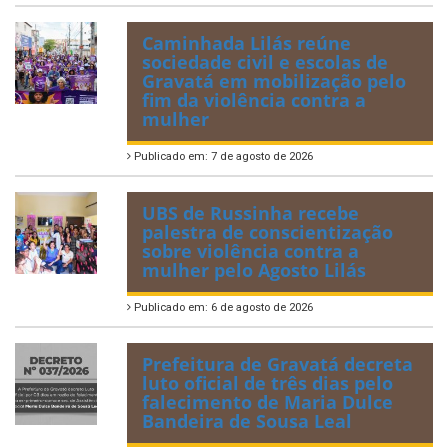
Caminhada Lilás reúne
sociedade civil e escolas de
Gravatá em mobilização pelo
fim da violência contra a
mulher
Publicado em: 7 de agosto de 2026
UBS de Russinha recebe
palestra de conscientização
sobre violência contra a
mulher pelo Agosto Lilás
Publicado em: 6 de agosto de 2026
Prefeitura de Gravatá decreta
luto oficial de três dias pelo
falecimento de Maria Dulce
Bandeira de Sousa Leal