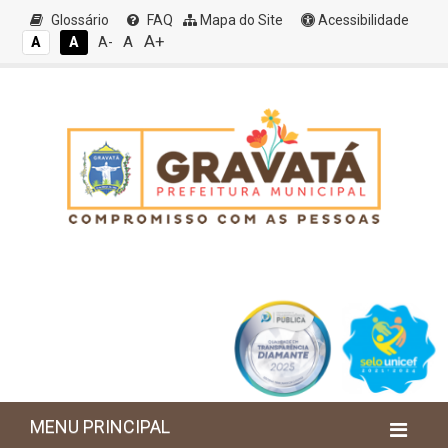
Glossário
FAQ
Mapa do Site
Acessibilidade
A+
A
A
A
A-
MENU PRINCIPAL