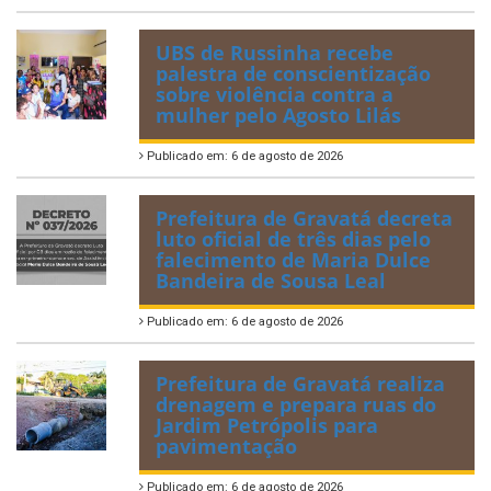
UBS de Russinha recebe
palestra de conscientização
sobre violência contra a
mulher pelo Agosto Lilás
Publicado em: 6 de agosto de 2026
Prefeitura de Gravatá decreta
luto oficial de três dias pelo
falecimento de Maria Dulce
Bandeira de Sousa Leal
Publicado em: 6 de agosto de 2026
Prefeitura de Gravatá realiza
drenagem e prepara ruas do
Jardim Petrópolis para
pavimentação
Publicado em: 6 de agosto de 2026