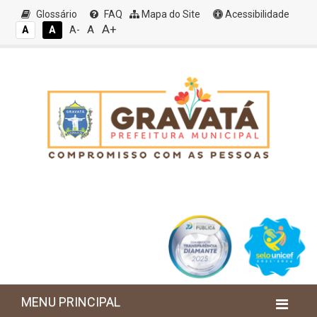
Glossário
FAQ
Mapa do Site
Acessibilidade
A+
A
A
A
A-
MENU PRINCIPAL