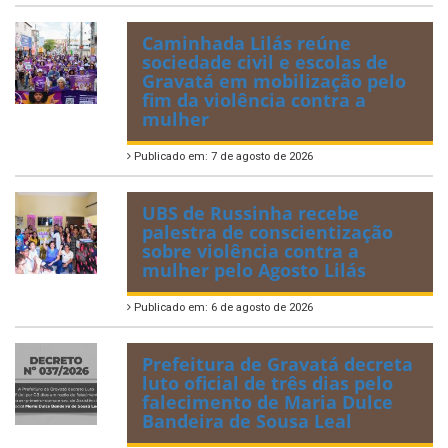
Caminhada Lilás reúne
sociedade civil e escolas de
Gravatá em mobilização pelo
fim da violência contra a
mulher
Publicado em: 7 de agosto de 2026
UBS de Russinha recebe
palestra de conscientização
sobre violência contra a
mulher pelo Agosto Lilás
Publicado em: 6 de agosto de 2026
Prefeitura de Gravatá decreta
luto oficial de três dias pelo
falecimento de Maria Dulce
Bandeira de Sousa Leal