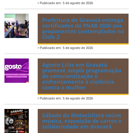
Publicado em: 5 de agosto de 2026
Prefeitura de Gravatá entrega
certificados da PNAB 2026 aos
proponentes contemplados no
Ciclo 2
Publicado em: 5 de agosto de 2026
Agosto Lilás em Gravatá
promove ampla programação
de conscientização e
enfrentamento à violência
contra a mulher
Publicado em: 5 de agosto de 2026
Sábado do Motociclista reúne
música, exposição de carros e
solidariedade em Gravatá