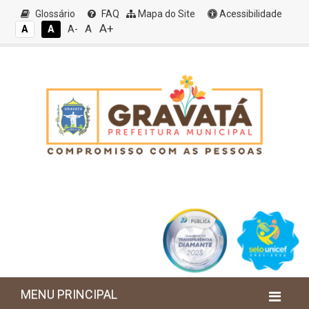
Glossário
FAQ
Mapa do Site
Acessibilidade
A+
A
A
A
A-
MENU PRINCIPAL