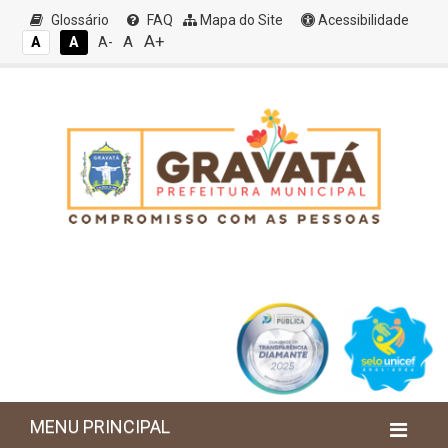
Glossário
FAQ
Mapa do Site
Acessibilidade
A+
A
A
A
A-
MENU PRINCIPAL