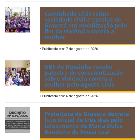
Caminhada Lilás reúne
sociedade civil e escolas de
Gravatá em mobilização pelo
fim da violência contra a
mulher
Publicado em: 7 de agosto de 2026
UBS de Russinha recebe
palestra de conscientização
sobre violência contra a
mulher pelo Agosto Lilás
Publicado em: 6 de agosto de 2026
Prefeitura de Gravatá decreta
luto oficial de três dias pelo
falecimento de Maria Dulce
Bandeira de Sousa Leal