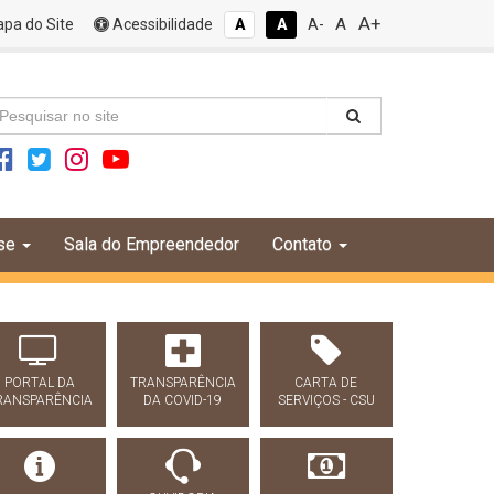
A+
A
pa do Site
Acessibilidade
A
A
A-
se
Sala do Empreendedor
Contato
PORTAL DA
TRANSPARÊNCIA
CARTA DE
RANSPARÊNCIA
DA COVID-19
SERVIÇOS - CSU