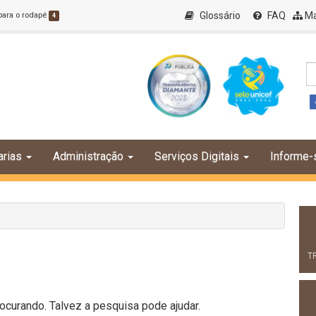
Glossário
FAQ
Ma
 para o rodapé
4
arias
Administração
Serviços Digitais
Informe-
T
curando. Talvez a pesquisa pode ajudar.