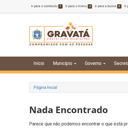
Ir para o conteúdo
Ir para o menu
Ir para a busca
Ir
1
2
3
Início
Município
Governo
Secret
Página Inicial
Nada Encontrado
Parece que não podemos encontrar o que está pro