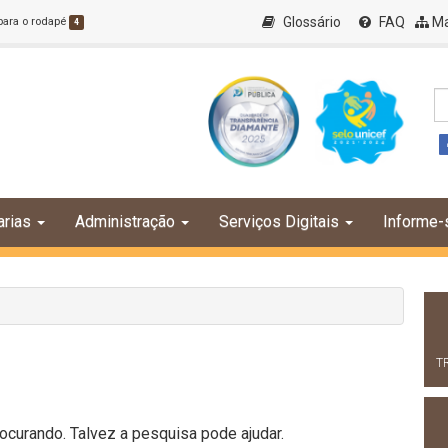
Glossário
FAQ
Ma
 para o rodapé
4
arias
Administração
Serviços Digitais
Informe-
T
curando. Talvez a pesquisa pode ajudar.