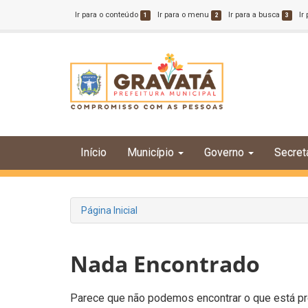
Ir para o conteúdo
Ir para o menu
Ir para a busca
Ir
1
2
3
Início
Município
Governo
Secret
Página Inicial
Nada Encontrado
Parece que não podemos encontrar o que está pro