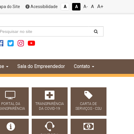
A+
A
pa do Site
Acessibilidade
A
A
A-
se
Sala do Empreendedor
Contato
PORTAL DA
TRANSPARÊNCIA
CARTA DE
RANSPARÊNCIA
DA COVID-19
SERVIÇOS - CSU