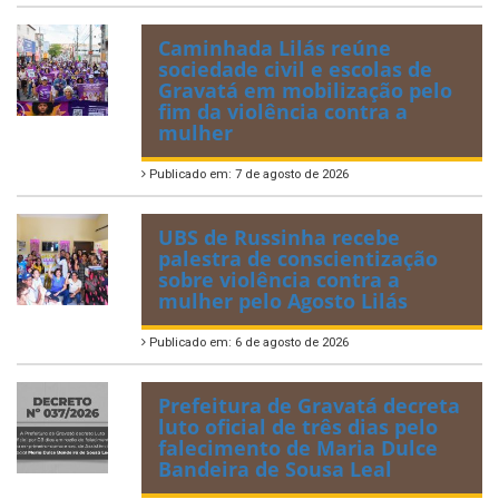
Caminhada Lilás reúne
sociedade civil e escolas de
Gravatá em mobilização pelo
fim da violência contra a
mulher
Publicado em: 7 de agosto de 2026
UBS de Russinha recebe
palestra de conscientização
sobre violência contra a
mulher pelo Agosto Lilás
Publicado em: 6 de agosto de 2026
Prefeitura de Gravatá decreta
luto oficial de três dias pelo
falecimento de Maria Dulce
Bandeira de Sousa Leal