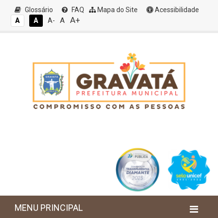
Glossário
FAQ
Mapa do Site
Acessibilidade
A+
A
A
A
A-
MENU PRINCIPAL