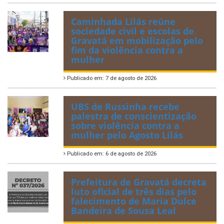
Caminhada Lilás reúne
sociedade civil e escolas de
Gravatá em mobilização pelo
fim da violência contra a
mulher
Publicado em: 7 de agosto de 2026
UBS de Russinha recebe
palestra de conscientização
sobre violência contra a
mulher pelo Agosto Lilás
Publicado em: 6 de agosto de 2026
Prefeitura de Gravatá decreta
luto oficial de três dias pelo
falecimento de Maria Dulce
Bandeira de Sousa Leal