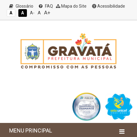
Glossário
FAQ
Mapa do Site
Acessibilidade
A+
A
A
A
A-
MENU PRINCIPAL