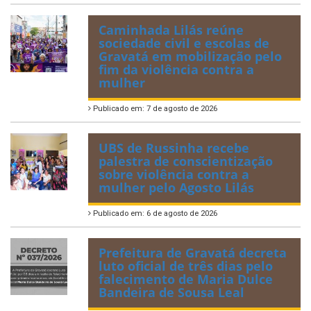
Caminhada Lilás reúne
sociedade civil e escolas de
Gravatá em mobilização pelo
fim da violência contra a
mulher
Publicado em: 7 de agosto de 2026
UBS de Russinha recebe
palestra de conscientização
sobre violência contra a
mulher pelo Agosto Lilás
Publicado em: 6 de agosto de 2026
Prefeitura de Gravatá decreta
luto oficial de três dias pelo
falecimento de Maria Dulce
Bandeira de Sousa Leal