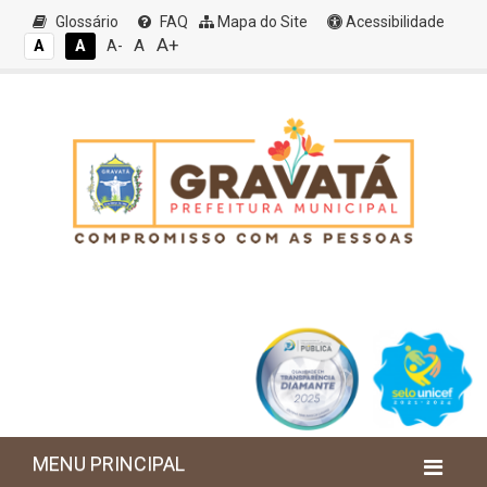
Glossário
FAQ
Mapa do Site
Acessibilidade
A+
A
A
A
A-
MENU PRINCIPAL