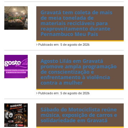
Gravatá tem coleta de mais
de meia tonelada de
materiais recicláveis para
reaproveitamento durante
Pernambuco Meu País
Publicado em: 5 de agosto de 2026
Agosto Lilás em Gravatá
promove ampla programação
de conscientização e
enfrentamento à violência
contra a mulher
Publicado em: 5 de agosto de 2026
Sábado do Motociclista reúne
música, exposição de carros e
solidariedade em Gravatá