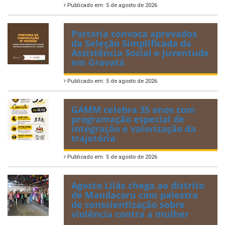
Publicado em: 5 de agosto de 2026
Portaria convoca aprovados
da Seleção Simplificada da
Assistência Social e Juventude
em Gravatá
Publicado em: 5 de agosto de 2026
GAMM celebra 35 anos com
programação especial de
integração e valorização da
trajetória
Publicado em: 5 de agosto de 2026
Agosto Lilás chega ao distrito
de Mandacaru com palestra
de conscientização sobre
violência contra a mulher