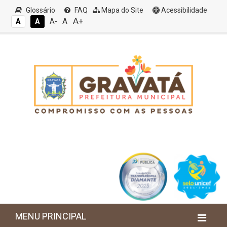
Glossário
FAQ
Mapa do Site
Acessibilidade
A+
A
A
A
A-
MENU PRINCIPAL