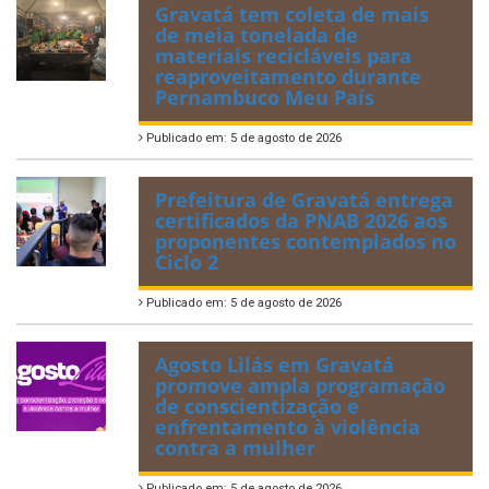
Gravatá tem coleta de mais
de meia tonelada de
materiais recicláveis para
reaproveitamento durante
Pernambuco Meu País
Publicado em: 5 de agosto de 2026
Prefeitura de Gravatá entrega
certificados da PNAB 2026 aos
proponentes contemplados no
Ciclo 2
Publicado em: 5 de agosto de 2026
Agosto Lilás em Gravatá
promove ampla programação
de conscientização e
enfrentamento à violência
contra a mulher
Publicado em: 5 de agosto de 2026