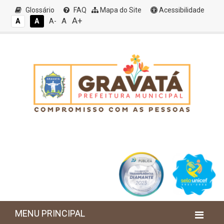
Glossário
FAQ
Mapa do Site
Acessibilidade
A+
A
A
A
A-
MENU PRINCIPAL