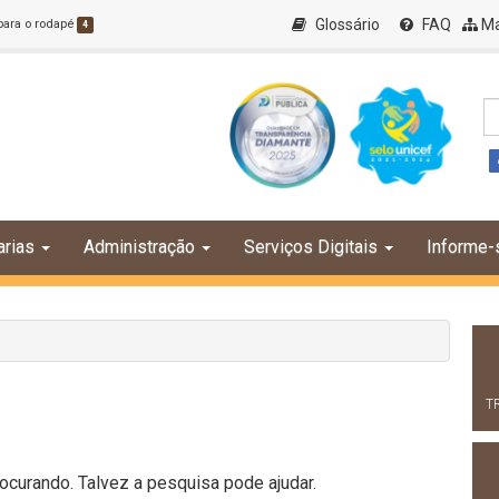
Glossário
FAQ
Ma
 para o rodapé
4
arias
Administração
Serviços Digitais
Informe-
T
curando. Talvez a pesquisa pode ajudar.