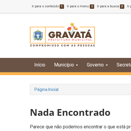
Ir para o conteúdo
Ir para o menu
Ir para a busca
Ir
1
2
3
Início
Município
Governo
Secret
Página Inicial
Nada Encontrado
Parece que não podemos encontrar o que está pro