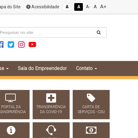
A+
A
pa do Site
Acessibilidade
A
A
A-
se
Sala do Empreendedor
Contato
PORTAL DA
TRANSPARÊNCIA
CARTA DE
RANSPARÊNCIA
DA COVID-19
SERVIÇOS - CSU