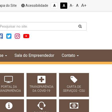
A+
A
pa do Site
Acessibilidade
A
A
A-
se
Sala do Empreendedor
Contato
PORTAL DA
TRANSPARÊNCIA
CARTA DE
RANSPARÊNCIA
DA COVID-19
SERVIÇOS - CSU