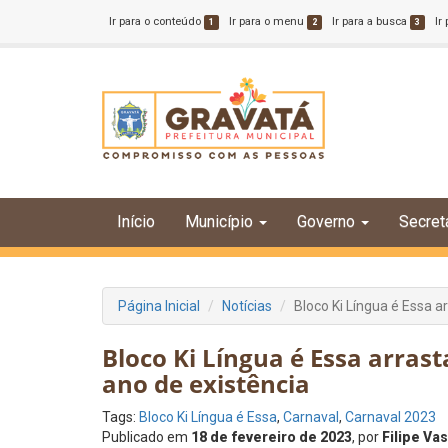
Ir para o conteúdo
Ir para o menu
Ir para a busca
Ir
1
2
3
Início
Município
Governo
Secret
Página Inicial
Notícias
Bloco Ki Língua é Essa a
Bloco Ki Língua é Essa arrast
ano de existência
Tags:
Bloco Ki Língua é Essa
,
Carnaval
,
Carnaval 2023
Publicado em
18 de fevereiro de 2023
, por
Filipe Va