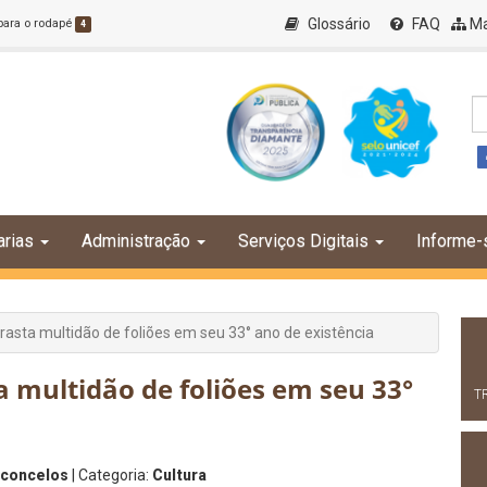
Glossário
FAQ
Ma
 para o rodapé
4
arias
Administração
Serviços Digitais
Informe-
rrasta multidão de foliões em seu 33° ano de existência
a multidão de foliões em seu 33°
T
sconcelos
| Categoria:
Cultura