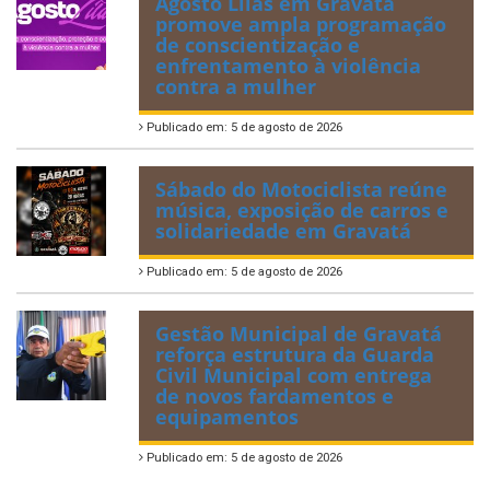
Agosto Lilás em Gravatá
promove ampla programação
de conscientização e
enfrentamento à violência
contra a mulher
Publicado em: 5 de agosto de 2026
Sábado do Motociclista reúne
música, exposição de carros e
solidariedade em Gravatá
Publicado em: 5 de agosto de 2026
Gestão Municipal de Gravatá
reforça estrutura da Guarda
Civil Municipal com entrega
de novos fardamentos e
equipamentos
Publicado em: 5 de agosto de 2026