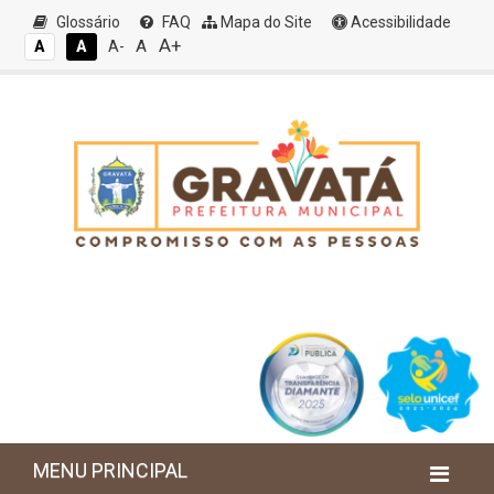
Glossário
FAQ
Mapa do Site
Acessibilidade
A+
A
A
A
A-
MENU PRINCIPAL