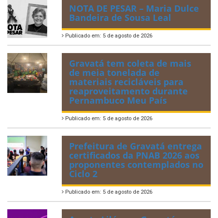
NOTA DE PESAR – Maria Dulce
Bandeira de Sousa Leal
Publicado em: 5 de agosto de 2026
Gravatá tem coleta de mais
de meia tonelada de
materiais recicláveis para
reaproveitamento durante
Pernambuco Meu País
Publicado em: 5 de agosto de 2026
Prefeitura de Gravatá entrega
certificados da PNAB 2026 aos
proponentes contemplados no
Ciclo 2
Publicado em: 5 de agosto de 2026