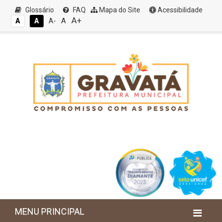
Glossário
FAQ
Mapa do Site
Acessibilidade
A+
A
A
A
A-
MENU PRINCIPAL