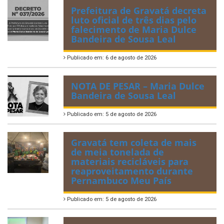
Prefeitura de Gravatá decreta
luto oficial de três dias pelo
falecimento de Maria Dulce
Bandeira de Sousa Leal
Publicado em: 6 de agosto de 2026
NOTA DE PESAR – Maria Dulce
Bandeira de Sousa Leal
Publicado em: 5 de agosto de 2026
Gravatá tem coleta de mais
de meia tonelada de
materiais recicláveis para
reaproveitamento durante
Pernambuco Meu País
Publicado em: 5 de agosto de 2026