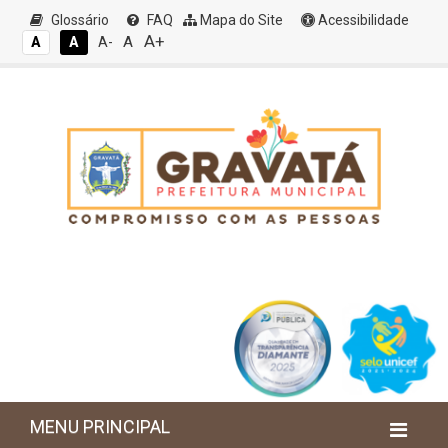
Glossário
FAQ
Mapa do Site
Acessibilidade
A+
A
A
A
A-
MENU PRINCIPAL