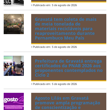
Publicado em: 5 de agosto de 2026
Gravatá tem coleta de mais
de meia tonelada de
materiais recicláveis para
reaproveitamento durante
Pernambuco Meu País
Publicado em: 5 de agosto de 2026
Prefeitura de Gravatá entrega
certificados da PNAB 2026 aos
proponentes contemplados no
Ciclo 2
Publicado em: 5 de agosto de 2026
Agosto Lilás em Gravatá
promove ampla programação
de conscientização e