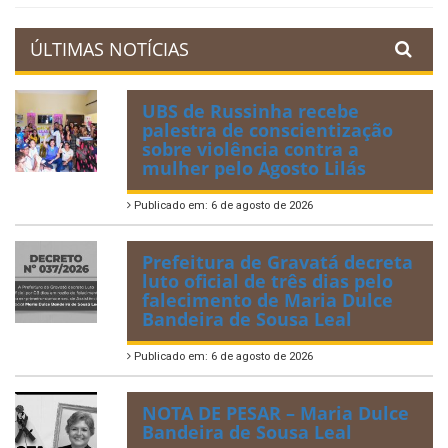
ÚLTIMAS NOTÍCIAS
UBS de Russinha recebe
palestra de conscientização
sobre violência contra a
mulher pelo Agosto Lilás
Publicado em: 6 de agosto de 2026
Prefeitura de Gravatá decreta
luto oficial de três dias pelo
falecimento de Maria Dulce
Bandeira de Sousa Leal
Publicado em: 6 de agosto de 2026
NOTA DE PESAR – Maria Dulce
Bandeira de Sousa Leal