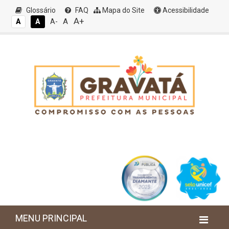
Glossário
FAQ
Mapa do Site
Acessibilidade
A+
A
A
A
A-
MENU PRINCIPAL