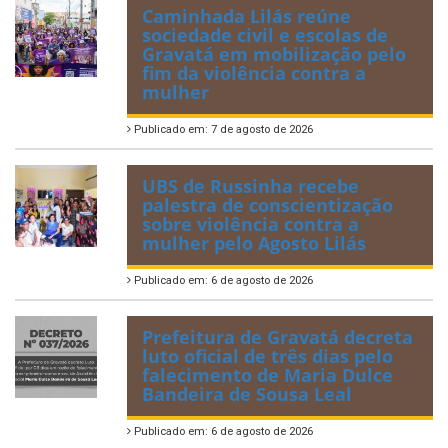
Caminhada Lilás reúne
sociedade civil e escolas de
Gravatá em mobilização pelo
fim da violência contra a
mulher
Publicado em: 7 de agosto de 2026
UBS de Russinha recebe
palestra de conscientização
sobre violência contra a
mulher pelo Agosto Lilás
Publicado em: 6 de agosto de 2026
Prefeitura de Gravatá decreta
luto oficial de três dias pelo
falecimento de Maria Dulce
Bandeira de Sousa Leal
Publicado em: 6 de agosto de 2026