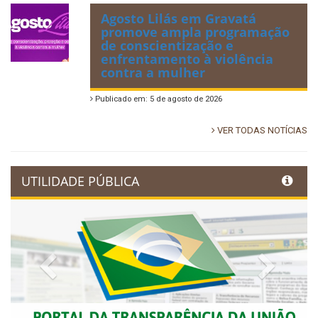
Agosto Lilás em Gravatá
promove ampla programação
de conscientização e
enfrentamento à violência
contra a mulher
Publicado em: 5 de agosto de 2026
VER TODAS NOTÍCIAS
UTILIDADE PÚBLICA
Previous
Next