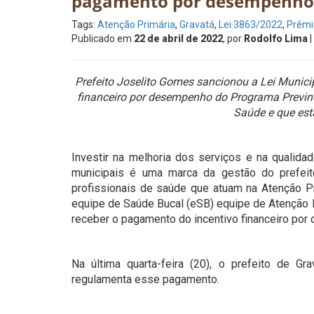
pagamento por desempenho
Tags:
Atenção Primária
,
Gravatá
,
Lei 3863/2022
,
Prêmio
Publicado em
22 de abril de 2022
, por
Rodolfo Lima
|
Prefeito Joselito Gomes sancionou a Lei Munici
financeiro por desempenho do Programa Previne
Saúde e que es
Investir na melhoria dos serviços e na qualida
municipais é uma marca da gestão do prefei
profissionais de saúde que atuam na Atenção Pr
equipe de Saúde Bucal (eSB) equipe de Atenção Pr
receber o pagamento do incentivo financeiro por
Na última quarta-feira (20), o prefeito de 
regulamenta esse pagamento.