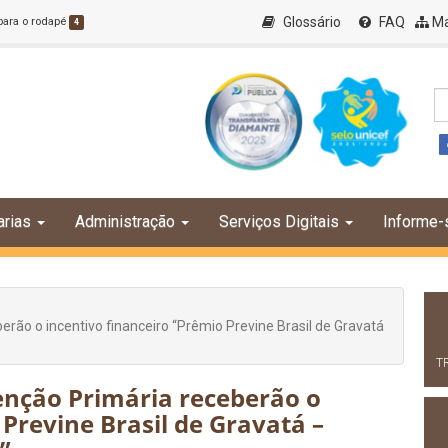
Glossário
FAQ
Ma
 para o rodapé
4
arias
Administração
Serviços Digitais
Informe-
erão o incentivo financeiro “Prêmio Previne Brasil de Gravatá
T
enção Primária receberão o
 Previne Brasil de Gravatá –