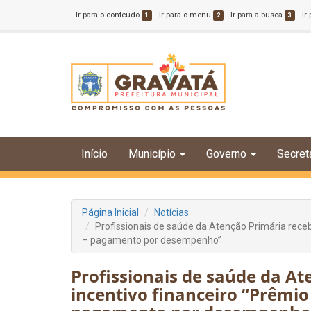
Ir para o conteúdo
Ir para o menu
Ir para a busca
Ir
1
2
3
Início
Município
Governo
Secret
Página Inicial
Notícias
Profissionais de saúde da Atenção Primária receb
– pagamento por desempenho”
Profissionais de saúde da At
incentivo financeiro “Prêmio