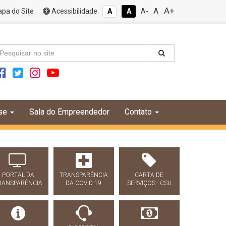
A+
A
pa do Site
Acessibilidade
A
A
A-
se
Sala do Empreendedor
Contato
PORTAL DA
TRANSPARÊNCIA
CARTA DE
RANSPARÊNCIA
DA COVID-19
SERVIÇOS - CSU