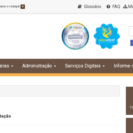
Glossário
FAQ
Ma
 para o rodapé
4
arias
Administração
Serviços Digitais
Informe-
T
itação