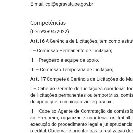
E-mail: cpl@egravata.pe.gov.br
Competências
(Lei nº3894/2022)
Art.16
A Gerência de Licitações, tem como estrut
I – Comissão Permanente de Licitação;
II – Pregoeiro e equipe de apoio;
III – Comissão Temporária de Licitação;
Art. 17
Compete à Gerência de Licitações do Mun
I – Cabe ao Gerente de Licitações coordenar to
de licitações permanentes ou temporárias, comis
de apoio que o município vier a possuir.
II – Cabe ao Agente de Contratação da comissão
ao Pregoeiro, organizar e coordenar os trabalh
execução do procedimento legal e jurisprudencial
o edital. Observar e orientar para a realização d