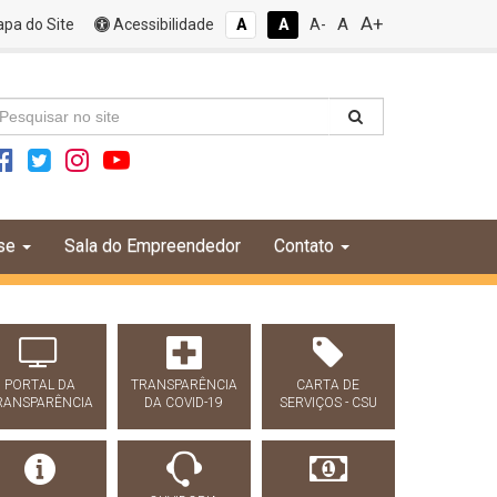
A+
A
pa do Site
Acessibilidade
A
A
A-
se
Sala do Empreendedor
Contato
PORTAL DA
TRANSPARÊNCIA
CARTA DE
RANSPARÊNCIA
DA COVID-19
SERVIÇOS - CSU