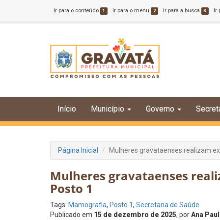
Ir para o conteúdo
Ir para o menu
Ir para a busca
Ir
1
2
3
Início
Município
Governo
Secret
Página Inicial
Mulheres gravataenses realizam e
Mulheres gravataenses rea
Posto 1
Tags:
Mamografia
,
Posto 1
,
Secretaria de Saúde
Publicado em
15 de dezembro de 2025
, por
Ana Paul