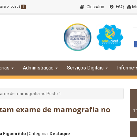
Glossário
FAQ
Ma
 para o rodapé
4
arias
Administração
Serviços Digitais
Informe-
xame de mamografia no Posto 1
lizam exame de mamografia no
T
a Figueirêdo
| Categoria:
Destaque