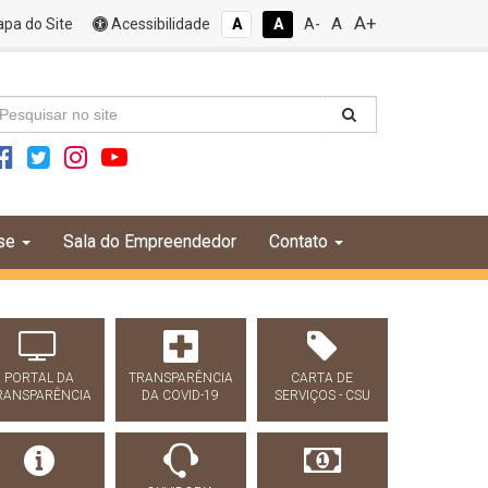
A+
A
pa do Site
Acessibilidade
A
A
A-
se
Sala do Empreendedor
Contato
PORTAL DA
TRANSPARÊNCIA
CARTA DE
RANSPARÊNCIA
DA COVID-19
SERVIÇOS - CSU