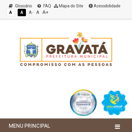
Glossário
FAQ
Mapa do Site
Acessibilidade
A+
A
A
A
A-
MENU PRINCIPAL