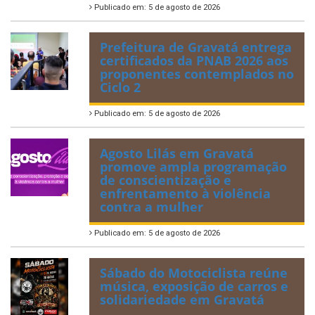
Publicado em: 5 de agosto de 2026
Prefeitura de Gravatá entrega
certificados da PNAB 2026 aos
proponentes contemplados no
Ciclo 2
Publicado em: 5 de agosto de 2026
Agosto Lilás em Gravatá
promove ampla programação
de conscientização e
enfrentamento à violência
contra a mulher
Publicado em: 5 de agosto de 2026
Sábado do Motociclista reúne
música, exposição de carros e
solidariedade em Gravatá